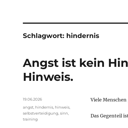
Schlagwort:
hindernis
Angst ist kein Hin
Hinweis.
Veröffentlicht
19.06.2026
Viele Menschen g
am
Schlagwörter
angst
,
hindernis
,
hinweis
,
selbstverteidigung
,
sinn
,
Das Gegenteil ist
training