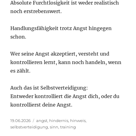
Absolute Furchtlosigkeit ist weder realistisch
noch erstrebenswert.
Handlungsfähigkeit trotz Angst hingegen
schon.
Wer seine Angst akzeptiert, versteht und
kontrollieren lernt, kann noch handeln, wenn
es zählt.
Auch das ist Selbstverteidigung:
Entweder kontrolliert die Angst dich, oder du
kontrollierst deine Angst.
Veröffentlicht
Schlagwörter
19.06.2026
angst
,
hindernis
,
hinweis
,
am
selbstverteidigung
,
sinn
,
training