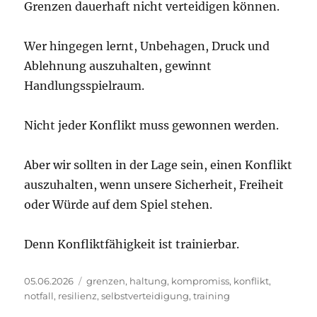
Grenzen dauerhaft nicht verteidigen können.
Wer hingegen lernt, Unbehagen, Druck und
Ablehnung auszuhalten, gewinnt
Handlungsspielraum.
Nicht jeder Konflikt muss gewonnen werden.
Aber wir sollten in der Lage sein, einen Konflikt
auszuhalten, wenn unsere Sicherheit, Freiheit
oder Würde auf dem Spiel stehen.
Denn Konfliktfähigkeit ist trainierbar.
Veröffentlicht
Schlagwörter
05.06.2026
grenzen
,
haltung
,
kompromiss
,
konflikt
,
am
notfall
,
resilienz
,
selbstverteidigung
,
training