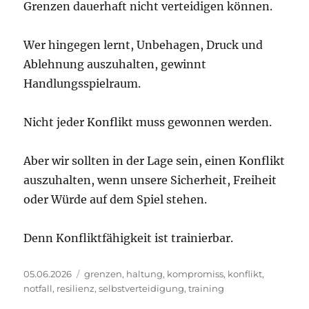
Grenzen dauerhaft nicht verteidigen können.
Wer hingegen lernt, Unbehagen, Druck und
Ablehnung auszuhalten, gewinnt
Handlungsspielraum.
Nicht jeder Konflikt muss gewonnen werden.
Aber wir sollten in der Lage sein, einen Konflikt
auszuhalten, wenn unsere Sicherheit, Freiheit
oder Würde auf dem Spiel stehen.
Denn Konfliktfähigkeit ist trainierbar.
Veröffentlicht
Schlagwörter
05.06.2026
grenzen
,
haltung
,
kompromiss
,
konflikt
,
am
notfall
,
resilienz
,
selbstverteidigung
,
training